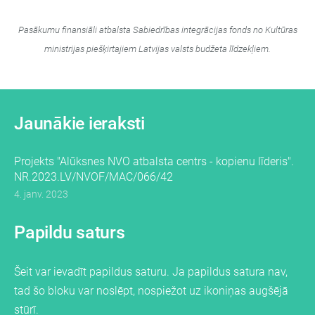
Pasākumu finansiāli atbalsta Sabiedrības integrācijas fonds no Kultūras
ministrijas piešķirtajiem Latvijas valsts budžeta līdzekļiem.
Jaunākie ieraksti
Projekts "Alūksnes NVO atbalsta centrs - kopienu līderis".
NR.2023.LV/NVOF/MAC/066/42
4. janv. 2023
Papildu saturs
Šeit var ievadīt papildus saturu. Ja papildus satura nav,
tad šo bloku var noslēpt, nospiežot uz ikoniņas augšējā
stūrī.