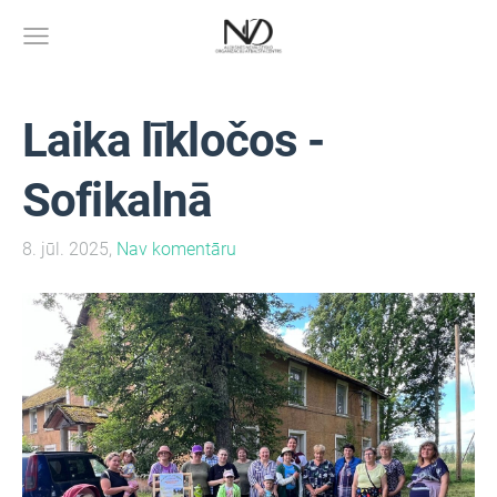
Laika līkločos -
Sofikalnā
8. jūl. 2025,
Nav komentāru