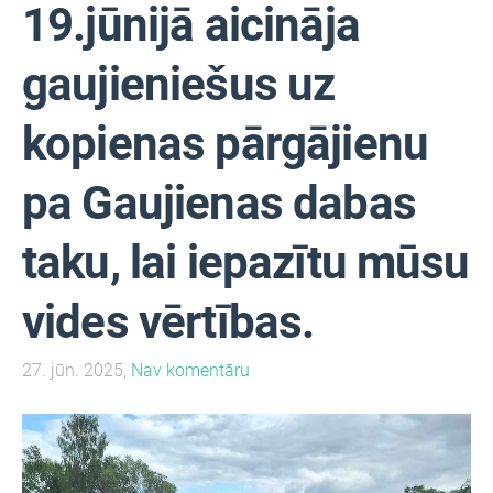
19.jūnijā aicināja
gaujieniešus uz
kopienas pārgājienu
pa Gaujienas dabas
taku, lai iepazītu mūsu
vides vērtības.
27. jūn. 2025,
Nav komentāru