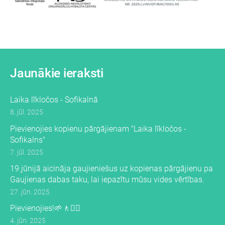
Jaunākie ieraksti
Laika līkločos - Sofikalnā
8. jūl. 2025
Pievienojies kopienu pārgājienam "Laika līkločos -
Sofikalns"
7. jūl. 2025
19.jūnijā aicināja gaujieniešus uz kopienas pārgājienu pa
Gaujienas dabas taku, lai iepazītu mūsu vides vērtības.
27. jūn. 2025
Pievienojies!🌱🚶🚶‍♀️
4. jūn. 2025