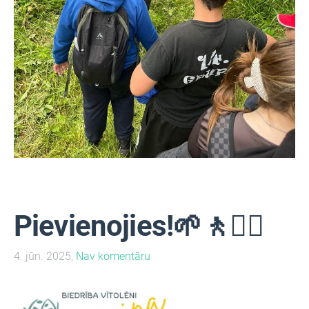
Pievienojies!🌱🚶🚶‍♀️
4. jūn. 2025,
Nav komentāru