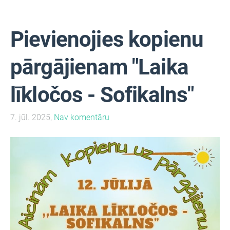
Pievienojies kopienu
pārgājienam "Laika
līkločos - Sofikalns"
7. jūl. 2025,
Nav komentāru