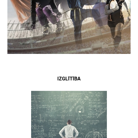
IZGLĪTĪBA